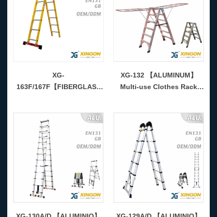
XG-
XG-132 【ALUMINUM】
163F/167F【FIBERGLASS
Multi-use Clothes Rack
】 Multi-purpose Folding
Ladder - COPY - 6hneon
Ladder - COPY - urrkf3
XG-130A/D 【ALUMINIO】
XG-129A/D 【ALUMINIO】