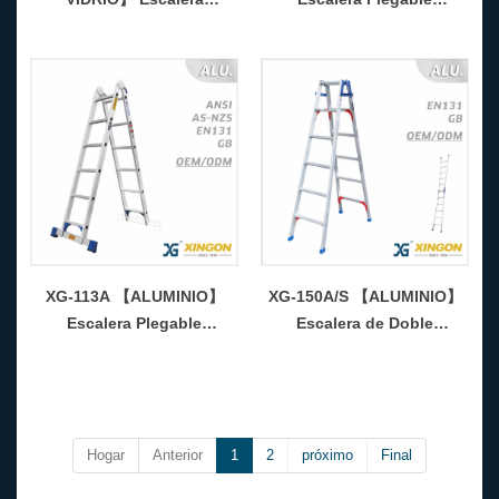
extensible con peldaños
Multiusos
XG-113A 【ALUMINIO】
XG-150A/S 【ALUMINIO】
Escalera Plegable
Escalera de Doble
Multiusos
Uso（Con Tipo Ajustable）
Hogar
Anterior
1
2
próximo
Final