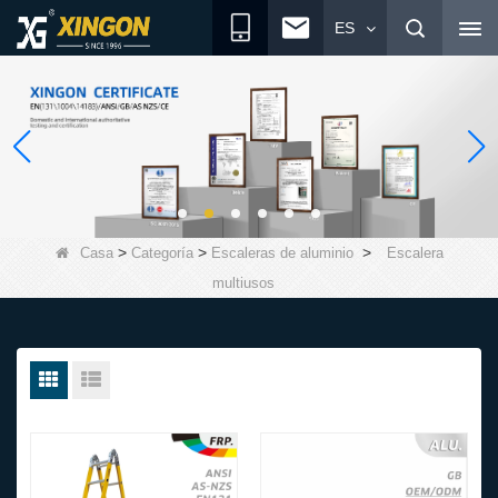
ES
>
>
>
Casa
Categoría
Escaleras de aluminio
Escalera
multiusos