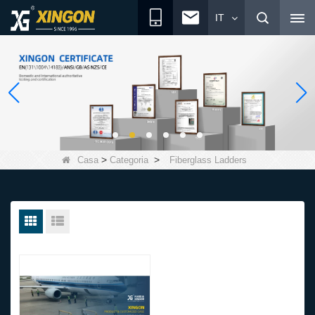
IT
>
>
Casa
Categoria
Fiberglass Ladders