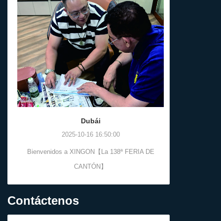
6.Tipo: Escenario de demanda especial
6.Tip
7.Característica: diseñado para uso en
7.Caracter
almacenamiento/extinción de
industria
incendios/ingeniería
8.Embala
8.Embalaje: bolsa de polipropileno
9.Condicione
9.Condiciones de pago: depósito del 30%,
sa
saldo antes del envío
10.OE
10.OEM/ODM está disponible
Dubái
2025-10-16 16:50:00
2
Bienvenidos a XINGON【La 138ª FERIA DE
Bienvenidos
CANTÓN】
Contáctenos