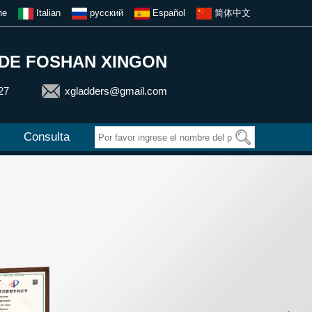
he
Italian
русский
Español
简体中文
 DE FOSHAN XINGON
27
xgladders@gmail.com
s
Consulta