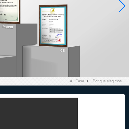
Casa
>
Por qué elegirnos