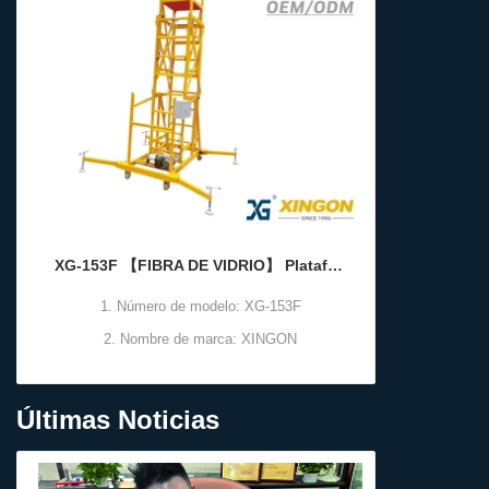
XG-153F 【FIBRA DE VIDRIO】 Plataforma elevadora
1. Número de modelo: XG-153F
1. Núm
2. Nombre de marca: XINGON
2. No
3.Descripción del producto: Plataforma
3.Descripc
elevadora
eleva
Últimas Noticias
4.Material: fibra de vidrio
4.Materia
5.Tamaño: 3-10 M (altura personalizable)
5.Ta