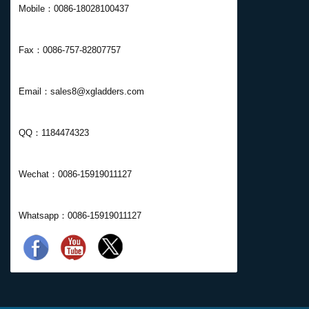
Mobile：0086-18028100437
Fax：0086-757-82807757
Email：sales8@xgladders.com
QQ：1184474323
Wechat：0086-15919011127
Whatsapp：0086-15919011127