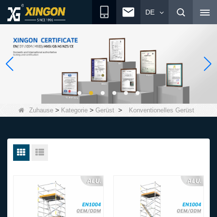
DE
>
>
>
Zuhause
Kategorie
Gerüst
Konventionelles Gerüst