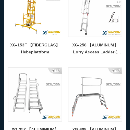
XG-153F 【FIBERGLAS】
XG-258 【ALUMINUM】
Hebeplattform
Lorry Access Ladder (
Adjustable ) - COPY -
bg2cnc
XG-357 【ALUMINIUM】
XG-608 【ALUMINUM】