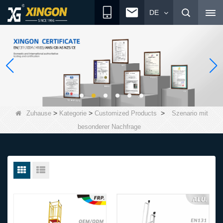
DE
>
>
>
Zuhause
Kategorie
Customized Products
Szenario mit
besonderer Nachfrage