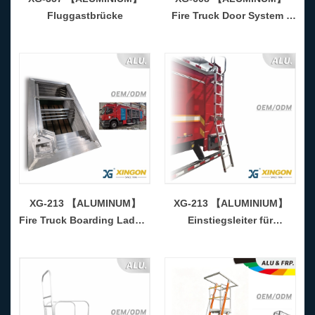
Fluggastbrücke
Fire Truck Door System -
COPY - vugq9u
XG-213 【ALUMINUM】
XG-213 【ALUMINIUM】
Fire Truck Boarding Ladder
Einstiegsleiter für
- COPY - s4o89u
Feuerwehrfahrzeuge